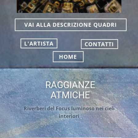
VAI ALLA DESCRIZIONE QUADRI
L'ARTISTA
CONTATTI
HOME
RAGGIANZE
ATMICHE
Riverberi del Focus luminoso nei cieli
interiori